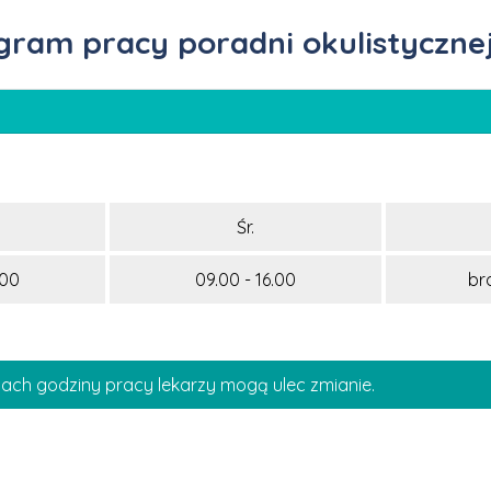
am pracy poradni okulistycznej 
Śr.
.00
09.00 - 16.00
br
ach godziny pracy lekarzy mogą ulec zmianie.