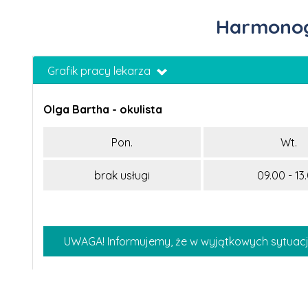
Harmonogr
Grafik pracy lekarza
Olga Bartha - okulista
Pon.
Wt.
brak usługi
09.00 - 13
UWAGA! Informujemy, że w wyjątkowych sytuacj