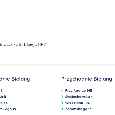
odawczaka ludzkiego HPV
dnie Bielany
Przychodnie Bielany
15
Przy Agorze 16B
 26B
Sieciechowska 4
ka 56
Wrzeciono 10C
skiego 19
Żeromskiego 13