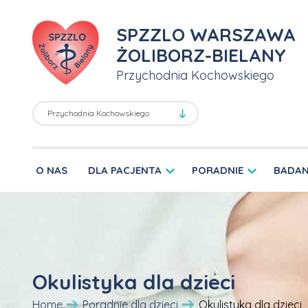
SPZZLO WARSZAWA
ŻOLIBORZ-BIELANY
Przychodnia Kochowskiego
O NAS
DLA PACJENTA
PORADNIE
BADAN
Okulistyka dla dzieci
Home
Poradnie dla dzieci
Okulistyka dla dzieci