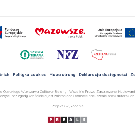
tnich
Polityka cookies
Mapa strony
Deklaracja dostępności
Zd
a Otwartego Warszawa Żoliborz-Bielany | Wszelkie Prawa Zastrzeżone. Kopiowanie,
części bez zgody właściciela jest zabronione i stanowi naruszenie praw autorskich.
Projekt i wykonanie