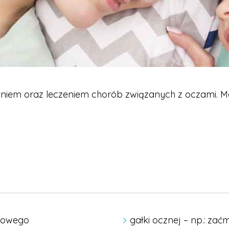
owaniem oraz leczeniem chorób związanych z oczami. 
łzowego
gałki ocznej – np.:
zaćm