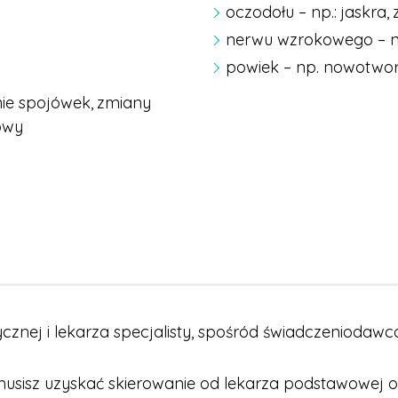
oczodołu – np.:
jaskra,
nerwu wzrokowego – np
powiek – np. nowotw
ie spojówek,
zmiany
owy
ycznej i lekarza specjalisty, spośród świadczenio
 musisz uzyskać skierowanie od lekarza podstawowej o