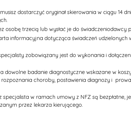
, musisz dostarczyć oryginał skierowania w ciągu 14 dni
ych.
ez osobę trzecią lub wysłać je do świadczeniodawcy p
karta informacyjna dotycząca świadczeń udzielonych w 
specjalisty zobowiązany jest do wykonania i dołącze
a na dowolne badanie diagnostyczne wskazane w kos
zpoznania choroby, postawienia diagnozy i prowadze
rz specjalista w ramach umowy z NFZ są bezpłatne, je
zanym przez lekarza kierującego.