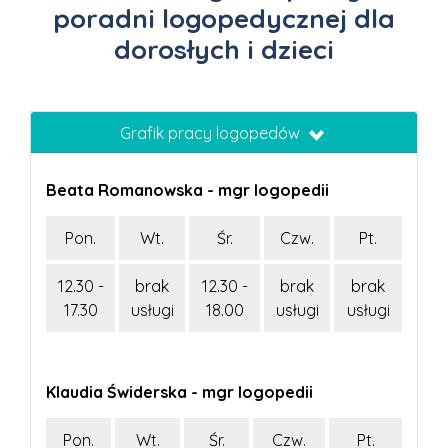
poradni logopedycznej dla
dorosłych i dzieci
Grafik pracy logopedów
Beata Romanowska - mgr logopedii
Pon.
Wt.
Śr.
Czw.
Pt.
12.30 -
brak
12.30 -
brak
brak
17.30
usługi
18.00
usługi
usługi
Klaudia Świderska - mgr logopedii
Pon.
Wt.
Śr.
Czw.
Pt.