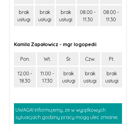
brak
brak
brak
08.00 -
08.00 -
usługi
usługi
usługi
11.30
11.30
Kamila Zapałowicz - mgr logopedii
Pon.
Wt.
Śr.
Czw.
Pt.
12.00 -
11.00 -
brak
brak
brak
18.30
17.30
usługi
usługi
usługi
UWAGA! Informujemy, że w wyjątkowych
sytuacjach godziny pracy mogą ulec zmianie.